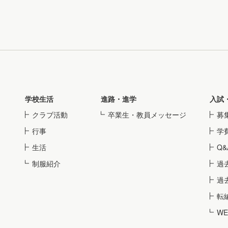
学校生活
進路・進学
入試
クラブ活動
卒業生・教員メッセージ
募
行事
学
生活
Q&
制服紹介
過
過
転
W