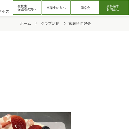
在校生・
資料請求・
卒業生の方へ
同窓会
保護者の方へ
お問合せ
クセス
ホーム
クラブ活動
家庭科同好会