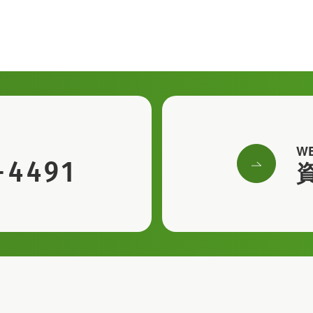
W
-4491