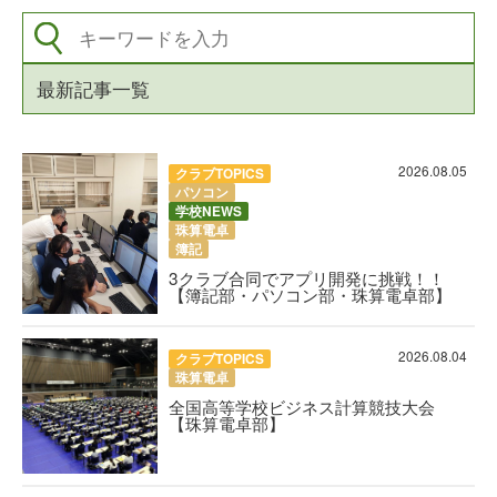
最新記事一覧
2026.08.05
クラブTOPICS
パソコン
学校NEWS
珠算電卓
簿記
3クラブ合同でアプリ開発に挑戦！！
【簿記部・パソコン部・珠算電卓部】
2026.08.04
クラブTOPICS
珠算電卓
全国高等学校ビジネス計算競技大会
【珠算電卓部】