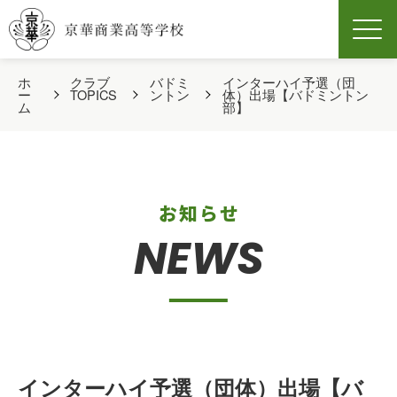
Men
ホ
クラブ
バドミ
インターハイ予選（団
ー
TOPICS
ントン
体）出場【バドミントン
ム
部】
お知らせ
NEWS
インターハイ予選（団体）出場【バ