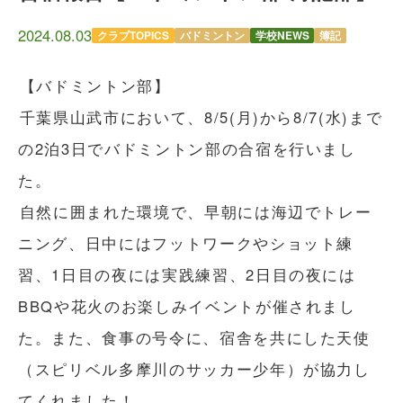
2024.08.03
クラブTOPICS
バドミントン
学校NEWS
簿記
【バドミントン部】
千葉県山武市において、8/5(月)から8/7(水)まで
の2泊3日でバドミントン部の合宿を行いまし
た。
自然に囲まれた環境で、早朝には海辺でトレー
ニング、日中にはフットワークやショット練
習、1日目の夜には実践練習、2日目の夜には
BBQや花火のお楽しみイベントが催されまし
た。また、食事の号令に、宿舎を共にした天使
（スピリベル多摩川のサッカー少年）が協力し
てくれました！