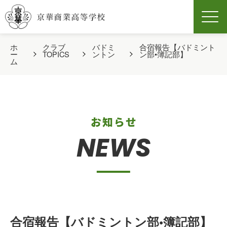
Men
ホ
クラブ
バドミ
合宿報告【バドミント
ー
TOPICS
ントン
ン部•簿記部】
ム
お知らせ
NEWS
合宿報告【バドミントン部•簿記部】