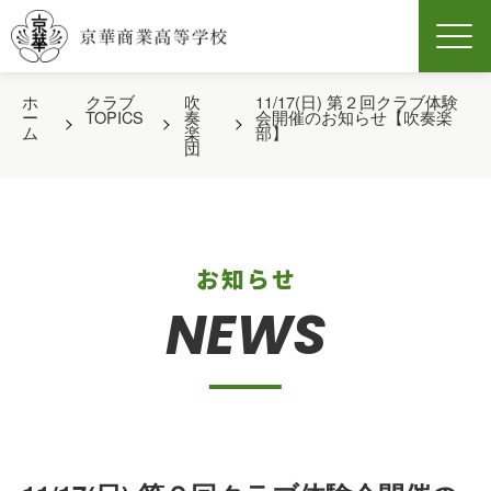
Men
ホ
クラブ
吹
11/17(日) 第２回クラブ体験
ー
TOPICS
奏
会開催のお知らせ【吹奏楽
ム
楽
部】
団
お知らせ
NEWS