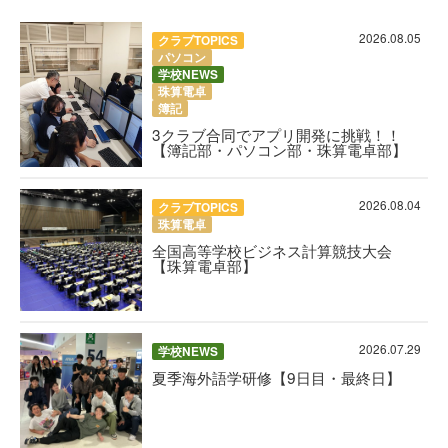
2026.08.05
クラブTOPICS
パソコン
学校NEWS
珠算電卓
簿記
3クラブ合同でアプリ開発に挑戦！！
【簿記部・パソコン部・珠算電卓部】
2026.08.04
クラブTOPICS
珠算電卓
全国高等学校ビジネス計算競技大会
【珠算電卓部】
2026.07.29
学校NEWS
夏季海外語学研修【9日目・最終日】