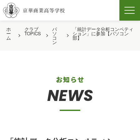
Men
ホ
クラブ
パ
「統計データ分析コンペティ
ー
TOPICS
ソ
ション」に参加【パソコン
ム
コ
部】
ン
お知らせ
NEWS