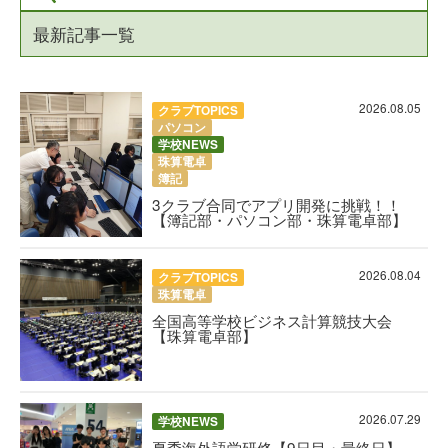
最新記事一覧
2026.08.05
クラブTOPICS
パソコン
学校NEWS
珠算電卓
簿記
3クラブ合同でアプリ開発に挑戦！！
【簿記部・パソコン部・珠算電卓部】
2026.08.04
クラブTOPICS
珠算電卓
全国高等学校ビジネス計算競技大会
【珠算電卓部】
2026.07.29
学校NEWS
夏季海外語学研修【9日目・最終日】