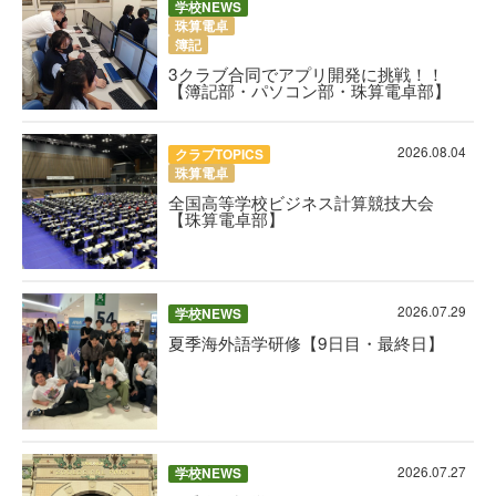
学校NEWS
珠算電卓
簿記
3クラブ合同でアプリ開発に挑戦！！
【簿記部・パソコン部・珠算電卓部】
2026.08.04
クラブTOPICS
珠算電卓
全国高等学校ビジネス計算競技大会
【珠算電卓部】
2026.07.29
学校NEWS
夏季海外語学研修【9日目・最終日】
2026.07.27
学校NEWS