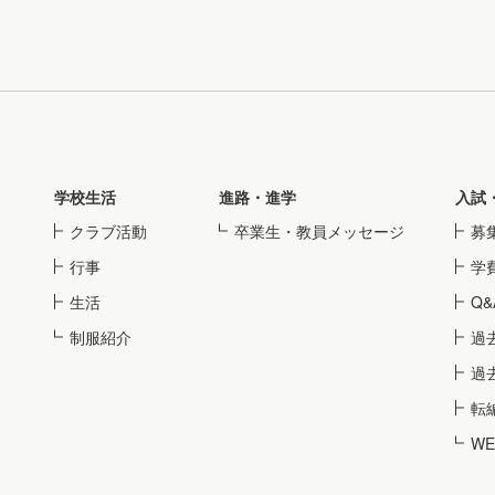
学校生活
進路・進学
入試
クラブ活動
卒業生・教員メッセージ
募
行事
学
生活
Q&
制服紹介
過
過
転
W