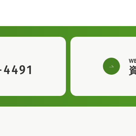
W
-4491