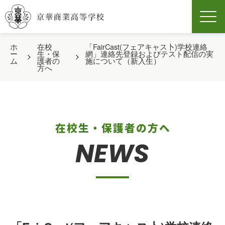
Men
ホ
在校
「FairCast(フェアキャス卜)学校連絡
ー
生・保
網」連絡先登録およびテスト配信の実
ム
護者の
施について（新入生）
方へ
在校生・保護者の方へ
NEWS