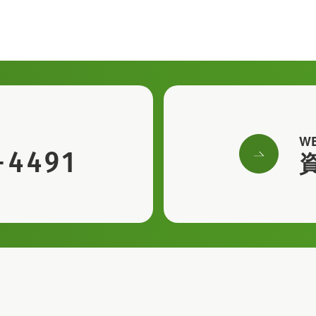
W
-4491