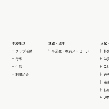
学校生活
進路・進学
入試
クラブ活動
卒業生・教員メッセージ
募
行事
学
生活
Q&
制服紹介
過
過
転
W