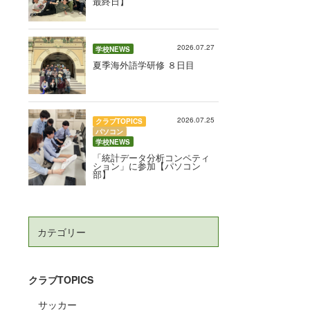
最終日】
2026.07.27
学校NEWS
夏季海外語学研修 ８日目
2026.07.25
クラブTOPICS
パソコン
学校NEWS
「統計データ分析コンペティ
ション」に参加【パソコン
部】
カテゴリー
クラブTOPICS
サッカー