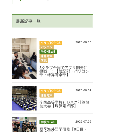
最新記事一覧
2026.08.05
クラブTOPICS
パソコン
学校NEWS
珠算電卓
簿記
3クラブ合同でアプリ開発に
挑戦！！【簿記部・パソコン
部・珠算電卓部】
2026.08.04
クラブTOPICS
珠算電卓
全国高等学校ビジネス計算競
技大会【珠算電卓部】
2026.07.29
学校NEWS
夏季海外語学研修【9日目・