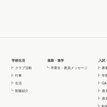
学校生活
進路・進学
入試
クラブ活動
卒業生・教員メッセージ
募
行事
学
生活
Q&
制服紹介
過
過
転