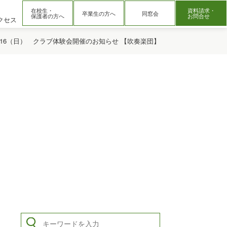
在校生・
資料請求・
卒業生の方へ
同窓会
保護者の方へ
お問合せ
クセス
1/16（日） クラブ体験会開催のお知らせ 【吹奏楽団】