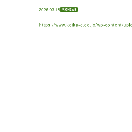
2026.03.18
学校NEWS
https://www.keika-c.ed.jp/wp-content