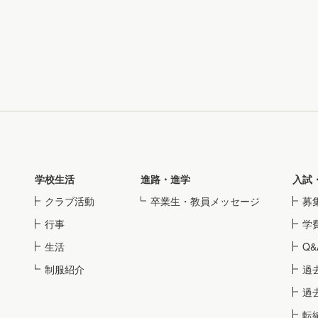
学校生活
進路・進学
入試
クラブ活動
卒業生・教員メッセージ
募
行事
学
生活
Q&
制服紹介
過
過
転