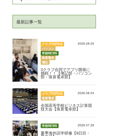
最新記事一覧
2026.08.05
クラブTOPICS
パソコン
学校NEWS
珠算電卓
簿記
3クラブ合同でアプリ開発に
挑戦！！【簿記部・パソコン
部・珠算電卓部】
2026.08.04
クラブTOPICS
珠算電卓
全国高等学校ビジネス計算競
技大会【珠算電卓部】
2026.07.29
学校NEWS
夏季海外語学研修【9日目・