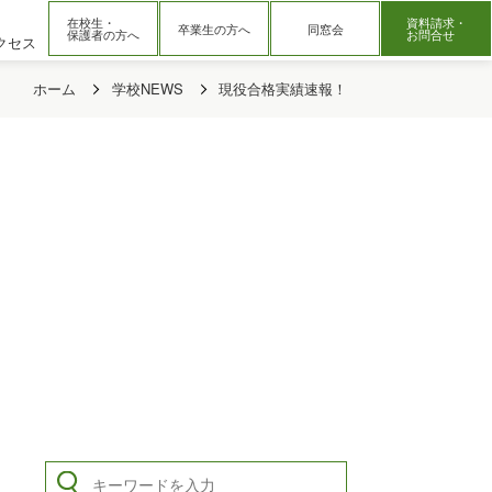
在校生・
資料請求・
卒業生の方へ
同窓会
保護者の方へ
お問合せ
クセス
ホーム
学校NEWS
現役合格実績速報！