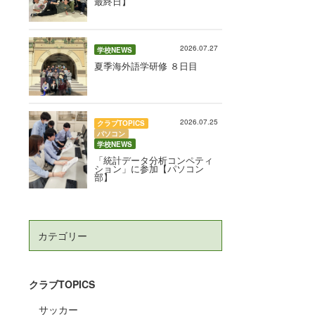
最終日】
2026.07.27
学校NEWS
夏季海外語学研修 ８日目
2026.07.25
クラブTOPICS
パソコン
学校NEWS
「統計データ分析コンペティ
ション」に参加【パソコン
部】
カテゴリー
クラブTOPICS
サッカー