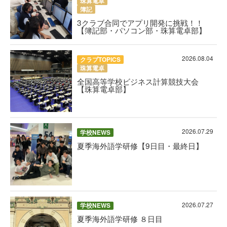
珠算電卓
簿記
3クラブ合同でアプリ開発に挑戦！！
【簿記部・パソコン部・珠算電卓部】
2026.08.04
クラブTOPICS
珠算電卓
全国高等学校ビジネス計算競技大会
【珠算電卓部】
2026.07.29
学校NEWS
夏季海外語学研修【9日目・最終日】
2026.07.27
学校NEWS
夏季海外語学研修 ８日目