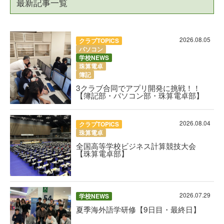
最新記事一覧
2026.08.05
クラブTOPICS
パソコン
学校NEWS
珠算電卓
簿記
3クラブ合同でアプリ開発に挑戦！！
【簿記部・パソコン部・珠算電卓部】
2026.08.04
クラブTOPICS
珠算電卓
全国高等学校ビジネス計算競技大会
【珠算電卓部】
2026.07.29
学校NEWS
夏季海外語学研修【9日目・最終日】