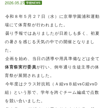
2026.05.27
学校NEWS
令和８年５月２７日（水）に京華学園浦和運動
場にて体育祭が行われました。
曇り予報ではありましたが日差しも多く、初夏
の暑さを感じる天気の中での開催となりまし
た。
企画を始め、当日の誘導や用具準備などは全て
体育祭実行委員
が行い、例年通り生徒主導の体
育祭が展開されました。
今年度はクラス対抗戦（Ａ組vsＢ組vsC組vsD
組）という形で、学年を跨ぐチーム編成で点数
を競い合いました。