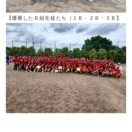
【優勝したＢ組生徒たち（１Ｂ・２Ｂ・３Ｂ】