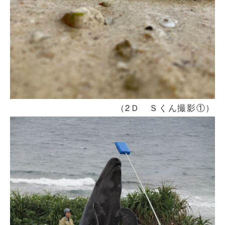
（2Ｄ Ｓくん撮影①）