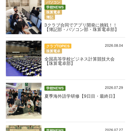
パソコン
学校NEWS
珠算電卓
簿記
3クラブ合同でアプリ開発に挑戦！！
【簿記部・パソコン部・珠算電卓部】
2026.08.04
クラブTOPICS
珠算電卓
全国高等学校ビジネス計算競技大会
【珠算電卓部】
2026.07.29
学校NEWS
夏季海外語学研修【9日目・最終日】
2026.07.27
学校NEWS