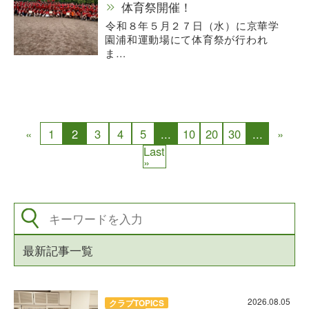
体育祭開催！
令和８年５月２７日（水）に京華学
園浦和運動場にて体育祭が行われ
ま…
«
1
2
3
4
5
...
10
20
30
...
»
Last
»
最新記事一覧
2026.08.05
クラブTOPICS