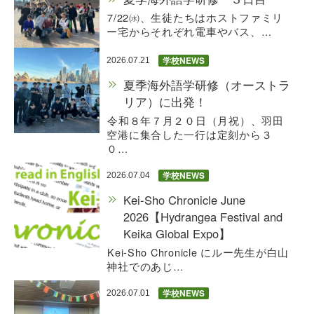
7/22㈬、生徒たちはホストファミリ
ー宅からそれぞれ電車やバス、…
学校NEWS
2026.07.21
夏季海外語学研修（オーストラ
リア）に出発！
令和８年７月２０日（月祝）、羽田
空港に集合した一行は定刻から３
０…
学校NEWS
2026.07.04
Kei-Sho Chronicle June
2026【Hydrangea Festival and
Keika Global Expo】
Kei-Sho Chronicle にルー先生が白山
神社でのあじ…
学校NEWS
2026.07.01