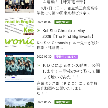
４連覇！【珠算電卓部】
6月7日（日）、都立第三商業高等
学校にて第80回東京都ビジネス…
学校NEWS
2026.06.02
Kei-Sho Chronicle- May
2026【The First Big Events】
Kei-Sho Chronicle にルー先生が校外
授業・進路説…
受験生の皆様へ
2026.05.30
ＫＤＣによるダンス動画、公開
します！─ 学校の中で歌って踊
って騒いでみた！！
商業ダンス部（ＫＤＣ）による学校
紹介動画を公開いたしまし
た！！！…
学校NEWS
2026.05.27